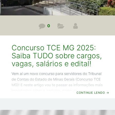
0
Concurso TCE MG 2025:
Saiba TUDO sobre cargos,
vagas, salários e edital!
Vem aí um novo concurso para servidores do Tribunal
de Contas do Estado de Minas Gerais (Concurso TCE
MG)! E neste artigo vou te passar as informações mais
importantes sobre o certame, como: cargos; vagas;
CONTINUE LENDO
→
salários; benefícios; previsão do edital. E agora chega
de conversa e vamos começar! Concurso TCE MG
2025: Cargos Opa! Guilherme Machado por aqui e vou
começar indo direto ao ponto, sem enrolação, e já vou