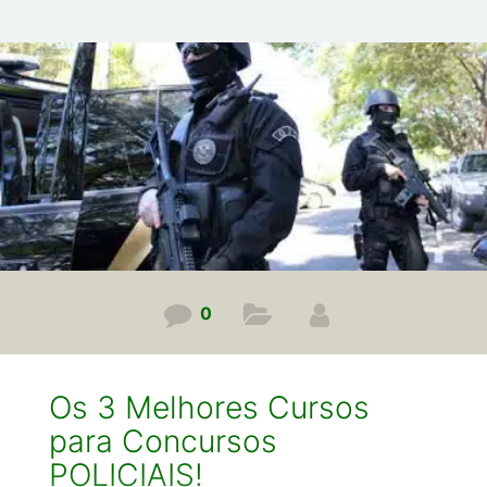
jogo com você e vou te falar as vantagens e
desvantagens e, no final, vou dar a minha opinião
sincera se compensa mesmo você prestar esse
concurso. E agora chega de conversa e vamos
começar! Concurso PCMG Administrativo: Vantagens
0
Os 3 Melhores Cursos
para Concursos
POLICIAIS!