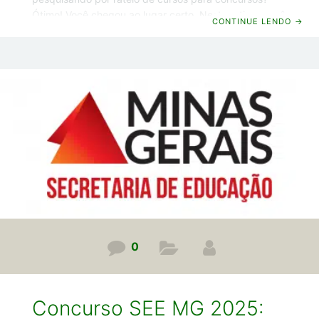
Ótimo! Você chegou ao lugar certo. Neste artigo, você
CONTINUE LENDO
→
vai descobrir: quais são os riscos do rateio tradicional;
qual é a única opção do mercado que é totalmente
legal, segura e confiável. Isso mesmo! Existe sim uma
alternativa legal para quem quer economizar nos
estudos para concursos, mas sem correr o risco de ser
punido ou enganado. Vamos lá! Alerta: Cuidado com
0
Concurso SEE MG 2025: