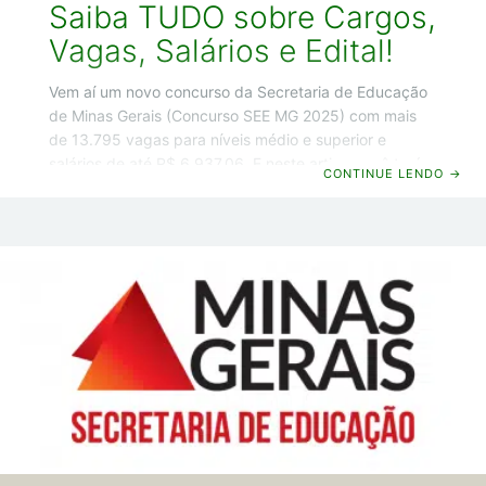
Saiba TUDO sobre Cargos,
Vagas, Salários e Edital!
Vem aí um novo concurso da Secretaria de Educação
de Minas Gerais (Concurso SEE MG 2025) com mais
de 13.795 vagas para níveis médio e superior e
salários de até R$ 6.937,06. E neste artigo você terá
CONTINUE LENDO
→
acesso às informações mais importantes sobre o
concurso, como: cargos e escolaridade; vagas;
salários; previsão do edital. E agora chega de
conversa e vamos começar! Concurso SEE MG 2025:
Cargos e escolaridade Opa! Guilherme Machado por
aqui e já vou começar indo direto ao ponto, sem
enrolação, e