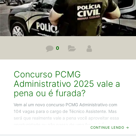
0
Concurso PCMG
Administrativo 2025 vale a
pena ou é furada?
Vem aí um novo concurso PCMG Administrativo com
104 vagas para o cargo de Técnico Assistente. Mas
será que realmente vale a pena você aproveitar essa
oportunidade ou não passa de uma furada? É o que
CONTINUE LENDO
→
você vai descobrir neste artigo em que vou abrir o