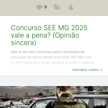
0
Concurso SEE MG 2025
vale a pena? (Opinião
sincera)
Vem aí um novo concurso para a Secretaria de
Educação de Minas Gerais (Concurso SEE MG) com
13.795 vagas para níveis médio e superior e salários
de até R$ 6.937,06. Mas será que vale a pena você
CONTINUE LENDO
→
aproveitar essa oportunidade? É o que você vai
descobrir neste artigo em que vou abrir o jogo com
você e vou te falar as vantagens e desvantagens e,
no final, vou dar a minha opinião sincera se realmente
compensa você prestar esse concurso. Concurso SEE
MG 2025: Vantagens