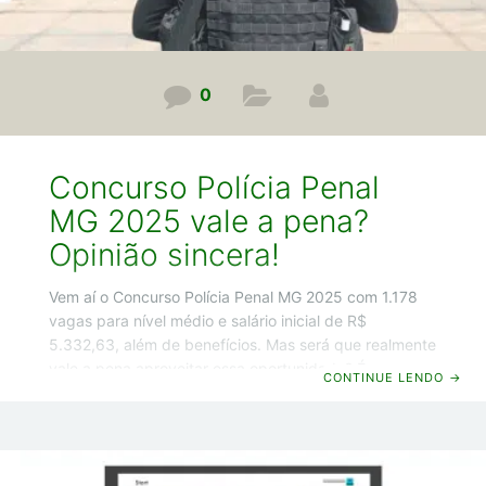
0
Concurso Polícia Penal
MG 2025 vale a pena?
Opinião sincera!
Vem aí o Concurso Polícia Penal MG 2025 com 1.178
vagas para nível médio e salário inicial de R$
5.332,63, além de benefícios. Mas será que realmente
vale a pena aproveitar essa oportunidade? É o que
CONTINUE LENDO
→
você vai descobrir neste artigo em que vou abrir o
jogo com você e vou te falar as vantagens,
desvantagens e vou dar a minha opinião sincera se
realmente compensa você prestar o concurso PPMG.