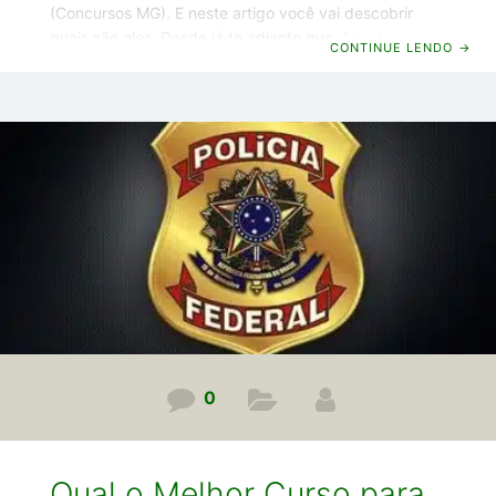
(Concursos MG). E neste artigo você vai descobrir
quais são eles. Desde já te adianto que dois desses
CONTINUE LENDO
→
concursos são de tribunais. Agora chega de conversa
e vamos começar! Concursos MG 2025 – Direto ao
ponto: Quais concursos estão previstos para 2025 em
Minas Gerais? Em 2025 devemos ter a realização de
pelo menos 4 concursos em Minas Gerais. São eles:
Concurso TCE MG Concurso TJMG Concurso
Unimontes Concurso UEMG
0
Qual o Melhor Curso para