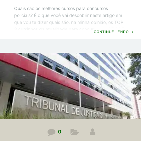
Quais são os melhores cursos para concursos
policiais? É o que você vai descobrir neste artigo em
que vou te dizer quais são, na minha opinião, os TOP
3 cursinhos da atualidade para concursos da PF, PRF,
CONTINUE LENDO
→
Polícia Civil, Polícia Militar e Polícia Penal. E agora
chega de conversa e vamos começar! Melhores
Cursos para Concursos Policiais Opa! Guilherme
Machado por aqui e já vou começar indo direto ao
ponto, sem enrolação, e já vou te dizer quais são os 3
melhores cursos para concursos
0