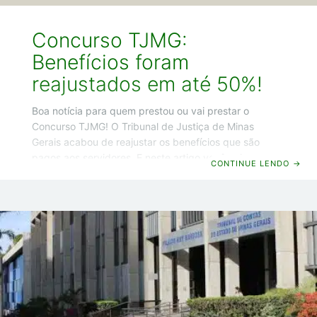
Concurso TJMG:
Benefícios foram
reajustados em até 50%!
Boa notícia para quem prestou ou vai prestar o
Concurso TJMG! O Tribunal de Justiça de Minas
Gerais acabou de reajustar os benefícios que são
pagos aos servidores. E neste artigo você vai
CONTINUE LENDO
→
descobrir quais são os novos valores. Desde já te
adianto que um benefício teve um aumento de 50%.
Concurso TJMG: Veja os novos valores dos benefícios
Opa! Guilherme Machado por aqui e já vou começar
indo direto ao ponto, sem enrolação, e vou te mostrar
agora os novos valores dos benefícios dos