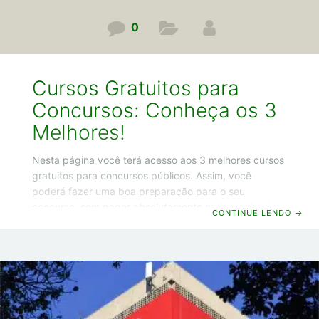
0
Cursos Gratuitos para
Concursos: Conheça os 3
Melhores!
Nesta página você terá acesso aos 3 melhores cursos
gratuitos para concursos públicos. Assim, você
poderá fazer uma boa preparação para o seu
concurso, sem pagar absolutamente nada por isso!
CONTINUE LENDO
→
Agora chega de conversa e vamos começar! Os 3
melhores cursos gratuitos para concursos Opa!
Guilherme Machado por aqui e já vou começar indo
direto ao ponto, sem enrolação, e já vou te falar agora
quais são os 3 melhores cursos gratuitos para
concursos públicos. Vamos lá! 1 – Gran Cursos Em
primeiro lugar, temos