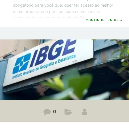
obrigatório para você que: quer ter acesso ao melhor
curso preparatório para concurso com o maior
desconto do ano; quer garantir um Bônus secreto;
CONTINUE LENDO
→
quer acelerar sua aprovação para conquistar sua
vaga em 2026 e resolver sua vida financeira para
sempre; quer concorrer a prêmios exclusivos, como
um iPhone 17. E neste artigo eu vou te explicar bem
rapidinho: como o evento vai funcionar; como
participar gratuitamente; como concorrer aos prêmios.
Agora chega de conversa e
0