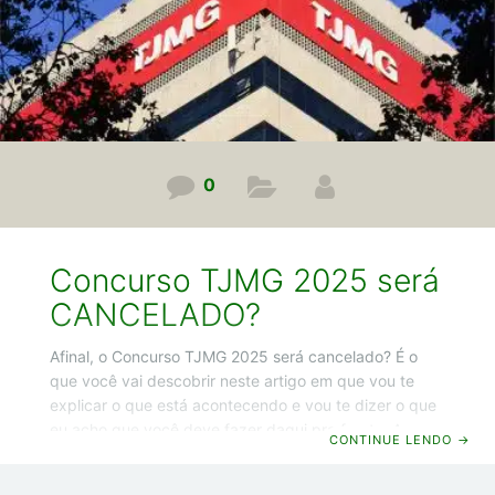
0
Concurso TJMG 2025 será
CANCELADO?
Afinal, o Concurso TJMG 2025 será cancelado? É o
que você vai descobrir neste artigo em que vou te
explicar o que está acontecendo e vou te dizer o que
eu acho que você deve fazer daqui pra frente. Agora
CONTINUE LENDO
→
chega de conversa e vamos começar! Concurso TJMG
2025: o que está acontecendo? Pra começar, vou te