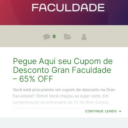
0
Pegue Aqui seu Cupom de
Desconto Gran Faculdade
– 65% OFF
Você está procurando um cupom de desconto na Gran
Faculdade? Ótimo! Você chegou ao lugar certo. Em
comemoração ao aniversário de 13 do Gran Cursos,
você vai ganhar de presente um cupom exclusivo,
CONTINUE LENDO
→
que garante 65% de desconto nos cursos de
graduação. Mas tenho um aviso importante: o cupom
é válido somente até o dia 04/01/2026 e será