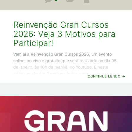
Reinvenção Gran Cursos
2026: Veja 3 Motivos para
Participar!
Vem aí a Reinvenção Gran Cursos 2026, um evento
online, ao vivo e gratuito que será realizado no dia 05
de janeiro, às 10h da manhã, no Youtube. E neste
artigo vou te dar 3 motivos fortes para você participar
CONTINUE LENDO
→
desse evento. Vamos lá! Reinvenção Gran Cursos
2026: Veja 3 motivos fortes para participar Motivo 1 –
Serão anunciadas 5 novidades que vão acelerar sua
aprovação Na Reinvenção Gran Cursos 2026 serão
anunciadas 5 grandes novidades que vão te ajudar a
ser aprovado até duas vezes