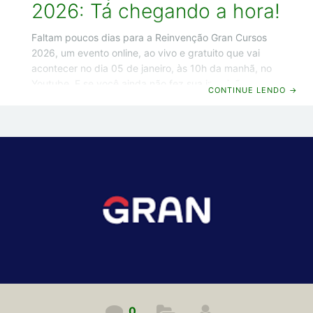
2026: Tá chegando a hora!
Faltam poucos dias para a Reinvenção Gran Cursos
2026, um evento online, ao vivo e gratuito que vai
acontecer no dia 05 de janeiro, às 10h da manhã, no
Youtube. E se você ainda não fez sua inscrição
CONTINUE LENDO
→
gratuita, neste artigo vou te dar 3 motivos fortes para
você participar desse evento. Vamos lá! Reinvenção
Gran Cursos 2026: Veja 3 motivos fortes para
participar Motivo 1 – Serão anunciadas 5 novidades
que vão acelerar sua aprovação Na Reinvenção Gran
Cursos 2026 serão anunciadas 5 grandes novidades
0