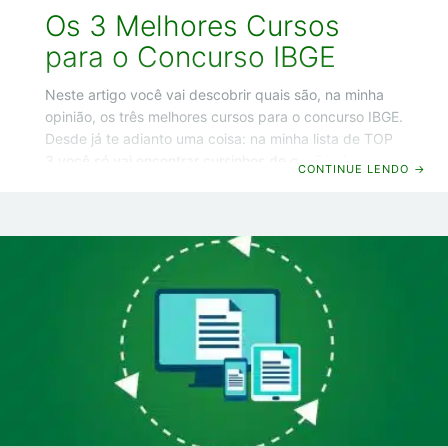
Os 3 Melhores Cursos
para o Concurso IBGE
Neste artigo você vai descobrir quais são, na minha
opinião, os três melhores cursos para o concurso IBGE.
Desde já te adianto uma coisa: na minha lista de TOP
3 você só vai encontrar cursinhos de qualidade e com
CONTINUE LENDO
→
resultados comprovados., incluindo opções mais
acessíveis (boas e baratas). Qual a importância de
um Curso Preparatório? O concurso IBGE costuma
sem bem concorrido. E o fato é que você não vai
superar seus concorrentes e conquistar a sua
aprovação estudando por qualquer cursinho ou
apostila que você