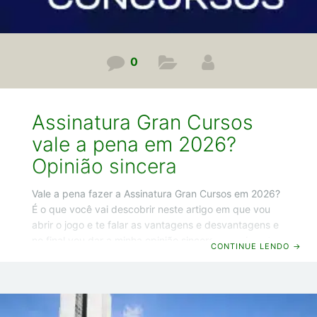
0
Assinatura Gran Cursos
vale a pena em 2026?
Opinião sincera
Vale a pena fazer a Assinatura Gran Cursos em 2026?
É o que você vai descobrir neste artigo em que vou
abrir o jogo e te falar as vantagens e desvantagens e
no final vou dar a minha opinião sincera se realmente
CONTINUE LENDO
→
vale a pena investir nessa assinatura. Agora chega de
conversa e vamos começar! Vantagens da Assinatura
Gran Cursos Opa! Guilherme Machado por aqui e vou
começar indo direto ao ponto, sem enrolação, e já vou