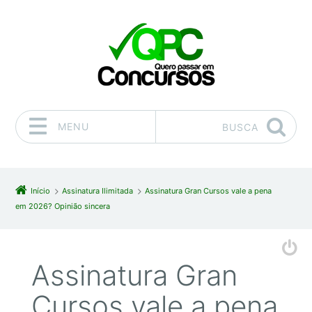
MENU
BUSCA
Pular para o conteúdo
Início
Assinatura Ilimitada
Assinatura Gran Cursos vale a pena
em 2026? Opinião sincera
Assinatura Gran
Cursos vale a pena