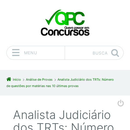
MENU
BUSCA
Pular para o conteúdo
Início
Análise de Provas
Analista Judiciário dos TRTs: Número
de questões por matérias nas 10 últimas provas
Analista Judiciário
dos TRTs: Número