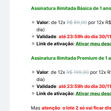
Assinatura Ilimitada Básica de 1 ano
Valor:
de 12x
R$ 89,90
por 12x R$
dia)
Validade
:
até 23:59h do dia 30/11
Link de ativação:
Ativar meu des
Assinatura Ilimitada Premium de 1 a
Valor
: de 12x
R$ 199,90
por 12x R
dia)
Validade
:
até 23:59h do dia 30/11
Link de ativação:
Ativar meu des
Mas
atenção
:
o lote 2 só vai ficar 