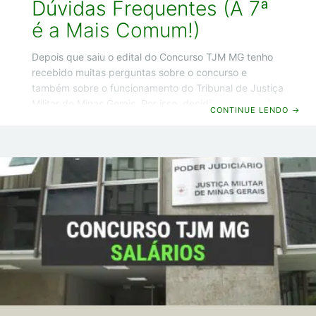
Dúvidas Frequentes (A 7ª
é a Mais Comum!)
Depois que saiu o edital do Concurso TJM MG tenho
recebido muitas perguntas sobre o concurso e
também sobre o funcionamento do Tribunal de Justiça
Militar de Minas Gerais. Por isso, decidi escrever este
CONTINUE LENDO
→
artigo em que vou responder 7 dúvidas que venho
recebendo com mais frequência. E eu aposto que
você também deve tá com alguma dessas dúvidas.
Desde já, te adianto que a 7ª dúvida é a mais comum
(praticamente todo dia alguém me faz essa mesma
pergunta). Então se você tem interesse