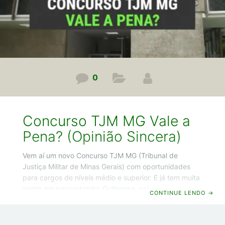
0
Concurso TJM MG Vale a
Pena? (Opinião Sincera)
Vem aí um novo Concurso TJM MG (Tribunal de
Justiça Militar de Minas Gerais) com oportunidades
para cargos de níveis médio e superior. E já tem muita
gente me perguntando: Guilherme, vale a pena ou não
CONTINUE LENDO
→
prestar esse concurso? Para acabar com essa dúvida
de uma vez por todas, decidi escrever este artigo em
que eu vou mostrar pra você os pontos positivos e