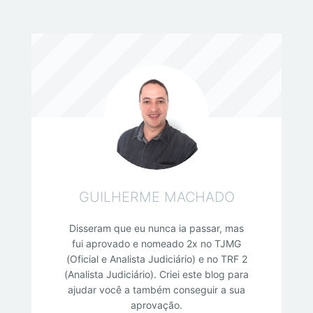
negativos do Concurso TJMMG. E também vou dar a
minha opinião sincera se vale a pena ou não você
tentar uma
GUILHERME MACHADO
Disseram que eu nunca ia passar, mas
fui aprovado e nomeado 2x no TJMG
(Oficial e Analista Judiciário) e no TRF 2
(Analista Judiciário). Criei este blog para
ajudar você a também conseguir a sua
aprovação.