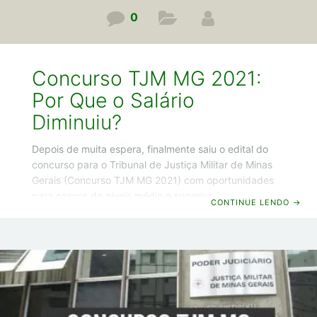
0
Concurso TJM MG 2021:
Por Que o Salário
Diminuiu?
Depois de muita espera, finalmente saiu o edital do
concurso para o Tribunal de Justiça Militar de Minas
Gerais (Concurso TJM MG 2021) com oportunidades
para cargos de níveis médio e superior. Mas esse
CONTINUE LENDO
→
edital trouxe uma mudança que deixou muita gente
frustrada. É que o salário que consta no edital de 2021
é menor do que o salário que constava no edital de
2020, que foi revogado por causa da pandemia. E aí
já tem muita gente me perguntando: Guilherme, por
que o salário