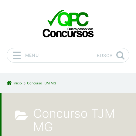
MENU
BUSCA
Pular para o conteúdo
Início
Concurso TJM MG
Concurso TJM
MG