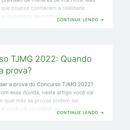
 que poucos conhecem a realidade
e os perigos da profissão. Por isso, eu
CONTINUE LENDO
→
ever este artigo em que vou revelar 5
s importantes que são pouco
 mas que todo candidato deve saber
mar a decisão de prestar esse
so TJMG 2022: Quando
 no final vou dar a minha opinião
vale a pena ou você tentar uma vaga de
 a prova?
 ser a prova do Concurso TJMG 2022?
com essa dúvida, neste artigo você vai
m qual mês as provas podem ser
 aí você vai conseguir se organizar
CONTINUE LENDO
→
mpo suficiente para fazer a melhor
e conquistar sua vaga lá no TJMG.