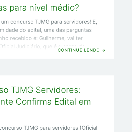
eu já fui aprovado e nomeado em
as para nível médio?
 no
 um concurso TJMG para servidores! E,
midade do edital, uma das perguntas
nho recebido é: Guilherme, vai ter
ficial Judiciário, que é o cargo de
CONTINUE LENDO
→
? Pra esclarecer essa questão, decidi
te artigo em que vou dizer pra você o
te de CONCRETO sobre esse assunto.
a de conversa e vamos começar!
so TJMG Servidores:
JMG 2021/2022 vai ter vagas para
? Opa! Se você ainda não me conhece,
nte Confirma Edital em
é
 concurso TJMG para servidores (Oficial