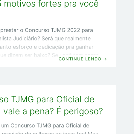
 motivos fortes pra você
compartilhe
 prestar o Concurso TJMG 2022 para
alista Judiciário? Será que realmente
nto esforço e dedicação pra ganhar
que dizem ser baixo? Se você tem essas
CONTINUE LENDO
→
ste artigo vou mostrar 5 motivos
você prestar esse concurso. Desde já,
ue, na minha opinião, o terceiro e o
os mais importantes! Então se você
o TJMG para Oficial de
sse no Concurso TJMG 2022, você
r comigo até o final. Agora chega de
: vale a pena? É perigoso?
 vamos
 um Concurso TJMG para Oficial de
 previsão de milhares de inscritos! Mas