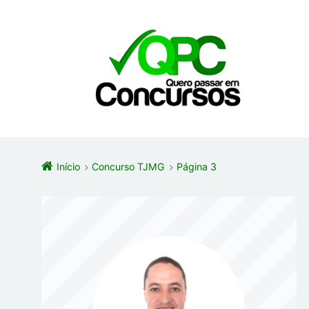
Início
Concurso TJMG
Página 3