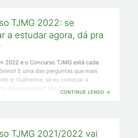
a de conversa e vamos começar!
 ser a prova do Concurso TJMG 2022?
so TJMG 2022: se
cê ainda não me conhece, meu nome é
achado. E eu já fui aprovado e
 a estudar agora, dá pra
?
m 2022 e o Concurso TJMG está cada
óximo! E uma das perguntas que mais
ido é: Guilherme, se eu começar a
ra, dá pra passar? Pra acabar com
CONTINUE LENDO
→
, decidi escrever este artigo em que
inha opinião sincera sobre isso. Agora
onversa e vamos começar! Minha
a no Concurso TJMG Opa! Se você
so TJMG 2021/2022 vai
me conhece, meu nome é Guilherme