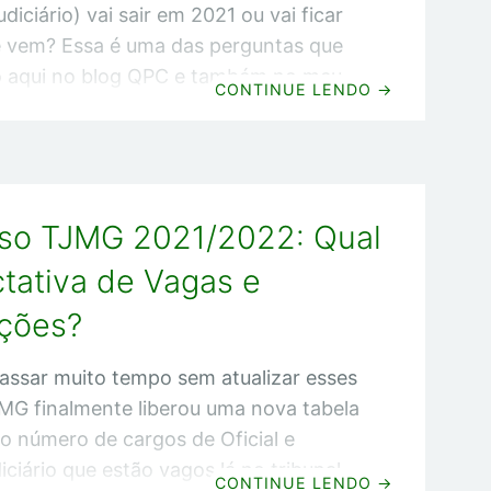
udiciário) vai sair em 2021 ou vai ficar
 vem? Essa é uma das perguntas que
o aqui no blog QPC e também no meu
CONTINUE LENDO
→
utube e perfil no Instagram. Pra acabar
vida, decidi fazer essa pergunta
 para o Desembargador Gilson Soares
l presidente do Tribunal de Justiça de
so TJMG 2021/2022: Qual
s. E como eu fiz isso? No dia 22 de
 presidente do TJMG fez
tativa de Vagas e
ções?
assar muito tempo sem atualizar esses
MG finalmente liberou uma nova tabela
o número de cargos de Oficial e
iciário que estão vagos lá no tribunal.
CONTINUE LENDO
→