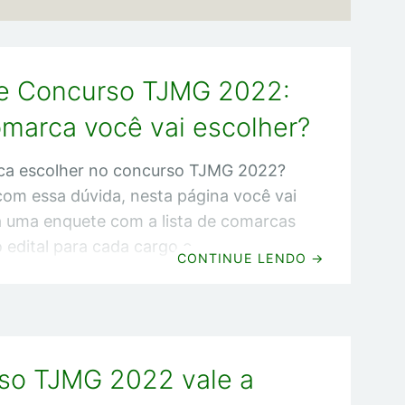
e Concurso TJMG 2022:
marca você vai escolher?
ca escolher no concurso TJMG 2022?
com essa dúvida, nesta página você vai
a uma enquete com a lista de comarcas
o edital para cada cargo e
CONTINUE LENDO
→
de. E nessa enquete consta a seguinte
ual comarca você vai escolher? Assim,
der conferir quais serão as comarcas
s concorridas até o momento e vai ter
so TJMG 2022 vale a
cia para fazer a melhor escolha.
mportante que você participe com o