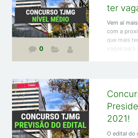
Machado. E 
ter vag
duas vezes
Vem aí mais
com a proxi
que mais te
0
vagas para O
nível médio
escrever es
que já exis
Agora cheg
Concur
Concurso T
nível médio
Preside
meu nome 
2021!
O edital do