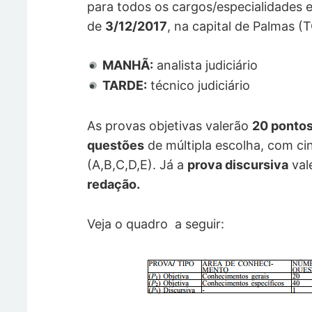
para todos os cargos/especialidades e
de
3/12/2017
, na capital de Palmas (
MANHÃ:
analista judiciário
TARDE:
técnico judiciário
As provas objetivas valerão
20 ponto
questões
de múltipla escolha, com ci
(A,B,C,D,E).
Já a
prova discursiva
val
redação.
Veja o quadro a seguir: