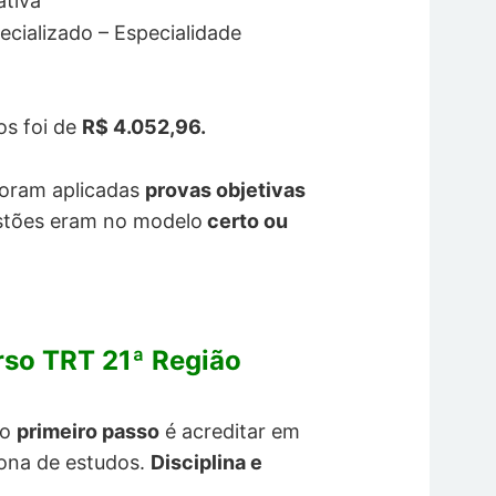
ativa
ecializado – Especialidade
os foi de
R$ 4.052,96.
foram aplicadas
provas objetivas
stões eram no modelo
certo ou
rso TRT 21ª Região
 o
primeiro passo
é acreditar em
tona de estudos.
Disciplina e