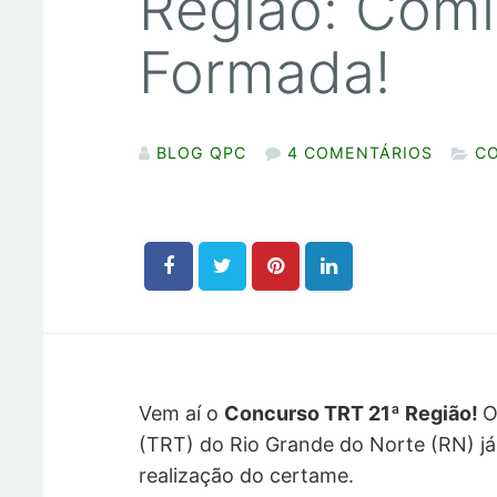
Região: Com
Formada!
BLOG QPC
4 COMENTÁRIOS
C
Vem aí o
Concurso TRT 21ª Região!
(TRT) do
Rio Grande do Norte (RN)
j
realização do certame.