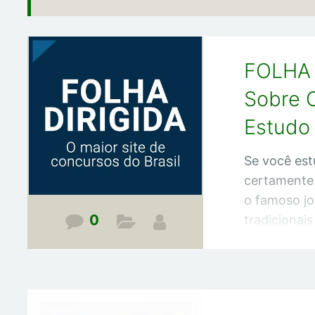
FOLHA 
Sobre 
Estudo 
Se você est
certamente j
o famoso jo
0
tradicionais
PCI Concurs
sobre concu
notícias viv
possível en