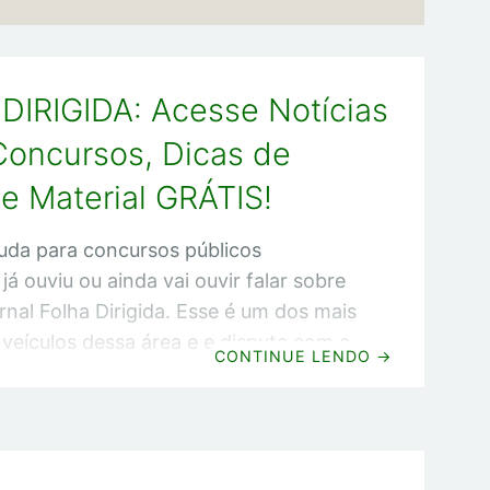
DIRIGIDA: Acesse Notícias
Concursos, Dicas de
e Material GRÁTIS!
uda para concursos públicos
á ouviu ou ainda vai ouvir falar sobre
rnal Folha Dirigida. Esse é um dos mais
 veículos dessa área e e disputa com o
CONTINUE LENDO
→
os o posto de maior site de notícias
rsos do Brasil. Contudo, nem só de
e a Folha Dirigida. Lá também é
contrar dicas de estudo e material