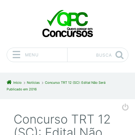
MENU
BUSCA
Pular para o conteúdo
Início
Notícias
Concurso TRT 12 (SC): Edital Não Será
Publicado em 2016
Concurso TRT 12
(SC): Edital Não