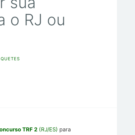
r sua
a o RJ ou
NQUETES
oncurso TRF 2
(RJ/ES)
para