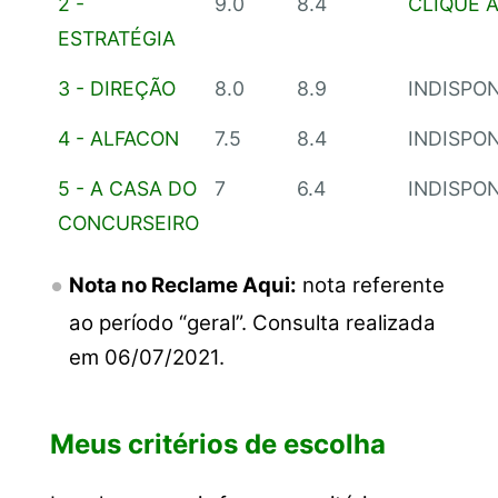
2 -
9.0
8.4
CLIQUE 
ESTRATÉGIA
3 - DIREÇÃO
8.0
8.9
INDISPO
4 - ALFACON
7.5
8.4
INDISPO
5 - A CASA DO
7
6.4
INDISPO
CONCURSEIRO
Nota no Reclame Aqui:
nota referente
ao período “geral”. Consulta realizada
em 06/07/2021.
Meus critérios de escolha