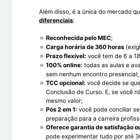
Além disso, é
a única do mercado qu
diferenciais
:
Reconhecida pelo MEC
;
Carga horária de 360 horas
(exig
Prazo flexível:
você tem
de
6 a 1
100% online:
todas as
aulas e ava
sem nenhum encontro presencial;
TCC opcional:
você decide se que
Conclusão de Curso. E, se você não
mesmo valor;
Pós 2 em 1:
você pode conciliar s
preparação para a carreira profis
Oferece garantia de satisfação ou
pode experimentar tudo por até 3