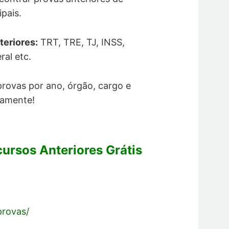
pais.
teriores:
TRT, TRE, TJ, INSS,
ral etc.
 provas por ano, órgão, cargo e
tamente!
cursos Anteriores Grátis
provas/