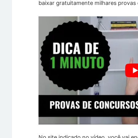
baixar gratuitamente milhares provas 
No site indicado no vídeo, você vai e