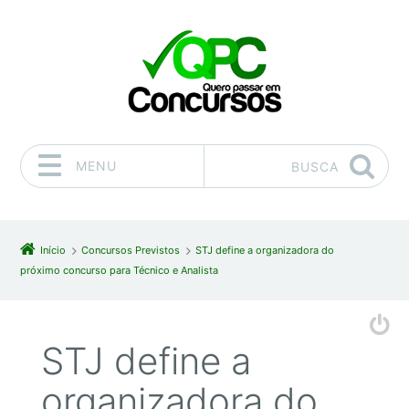
MENU
BUSCA
Pular para o conteúdo
Início
Concursos Previstos
STJ define a organizadora do
próximo concurso para Técnico e Analista
STJ define a
organizadora do