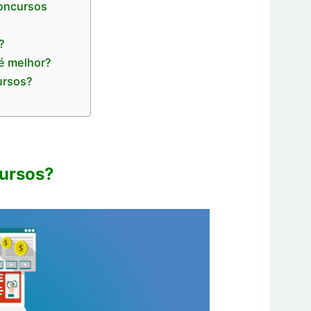
Concursos
?
é melhor?
ursos?
ursos?