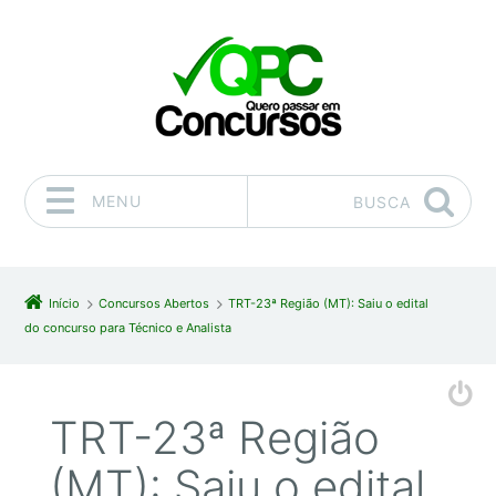
MENU
BUSCA
Pular para o conteúdo
Início
Concursos Abertos
TRT-23ª Região (MT): Saiu o edital
do concurso para Técnico e Analista
TRT-23ª Região
(MT): Saiu o edital