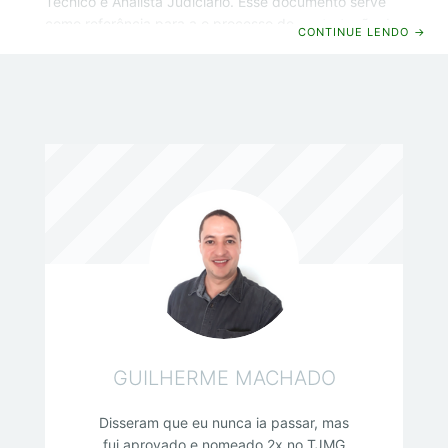
Técnico e Analista Judiciário. Esse documento serve
como referência para a o processo de contratação da
CONTINUE LENDO
→
banca organizadora do concurso, que já estaria em
fase final. Com isso, a expectativa é que nos próximos
dias seja divulgada a escolha da FCC como banca
organizadora do certame e que o edital seja publicado
ainda no mês de abril. Veja os detalhes do concurso!
Cargos De acordo com o projeto
GUILHERME MACHADO
Disseram que eu nunca ia passar, mas
fui aprovado e nomeado 2x no TJMG