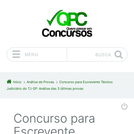
MENU
BUSCA
Pular para o conteúdo
Início
Análise de Provas
Concurso para Escrevente Técnico
Judiciário do TJ-SP: Análise das 3 últimas provas
Concurso para
Escrevente