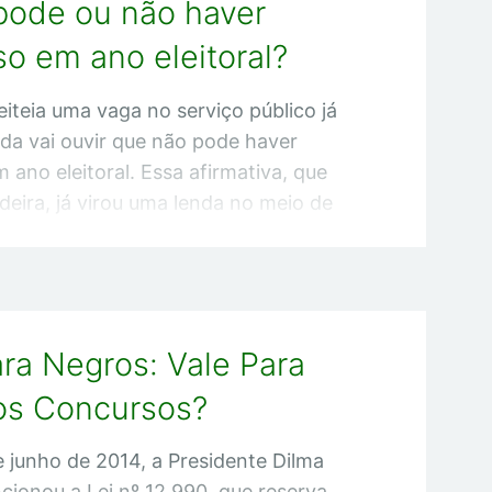
 pode ou não haver
a cadastro de reserva é permitido?
 reserva na jurisprudência do STF e do
o em ano eleitoral?
 os aprovados em cadastro de reserva
eiteia uma vaga no serviço público já
nda vai ouvir que não pode haver
 ano eleitoral. Essa afirmativa, que
deira, já virou uma lenda no meio de
petida a cada nova eleição.
 lei não proíbe a realização de
úblicos no período eleitoral. Conforme
ra Negros: Vale Para
 da Lei 9504/97, há restrição apenas
eações, e isso confunde alguns
os Concursos?
e junho de 2014, a Presidente Dilma
cionou a Lei nº 12.990, que reserva