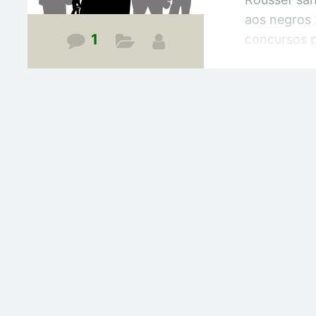
aos negros
1
concursos p
esses? A le
questão ger