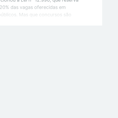
 20% das vagas oferecidas em
úblicos. Mas que concursos são
i vale para qualquer concurso? Essa
ou dúvida em muitos candidatos.