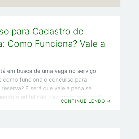
so para Cadastro de
a: Como Funciona? Vale a
tá em busca de uma vaga no serviço
e como funciona o concurso para
 reserva? E será que vale a pena se
uando o edital não traz nenhuma vaga?
CONTINUE LENDO
→
 você vai tirar essas dúvidas e terá as
ara as seguintes dúvidas: Concurso
a cadastro de reserva: E agora!?
e Reserva: como funciona? Concurso