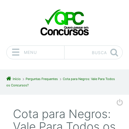
MENU
BUSCA
Pular para o conteúdo
Início
Perguntas Frequentes
Cota para Negros: Vale Para Todos
os Concursos?
Cota para Negros:
Vale Para Todos os